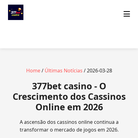
Home
/
Últimas Notícias
/ 2026-03-28
377bet casino - O
Crescimento dos Cassinos
Online em 2026
A ascensão dos cassinos online continua a
transformar o mercado de jogos em 2026.