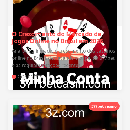
O Crescimento do Mercado de
Jogos Online no Brasil em 2026
Análise do impacto e crescimento dos cassinos
online no Brasil, destacando o papel do 377bet
e as regulamentações recentes.
2026-03-01
377bet casino