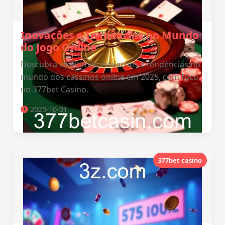
Inovações e Tendências no Mundo
do Jogo Online
Descubra as últimas inovações e tendências no
mundo dos cassinos online em 2025, com foco
no 377bet Casino.
2025-10-01
377bet casino