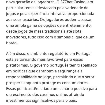
nova geração de jogadores. O 377bet Casino, em
particular, tem se destacado pela variedade de
jogos e pela experiência interativa proporcionada
aos seus usuários. Os jogadores podem acessar
uma ampla gama de opções de entretenimento,
desde jogos de mesa tradicionais até slots
inovadores, tudo isso com o simples clique de um
botão.
Além disso, o ambiente regulatório em Portugal
está se tornando mais favorável para essas
plataformas. O governo português tem trabalhado
em políticas que garantem a segurança e a
responsabilidade no jogo, permitindo que o setor
prospere enquanto protege os consumidores.
Essas políticas têm criado um cenário positivo para
o crescimento dos cassinos online, atraindo
investimentos significativos para o país.