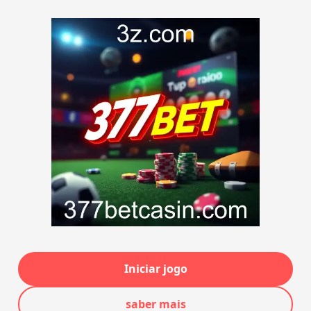
Iniciar jogo
saber mais