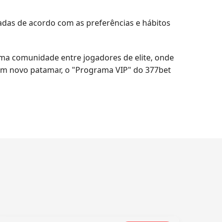
das de acordo com as preferências e hábitos
ma comunidade entre jogadores de elite, onde
a um novo patamar, o "Programa VIP" do 377bet