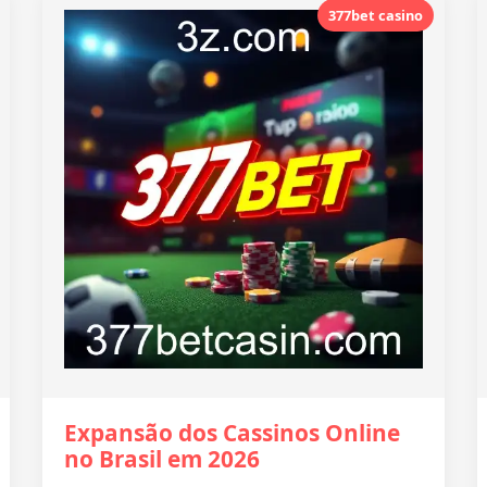
377bet casino
Expansão dos Cassinos Online
no Brasil em 2026