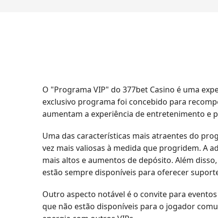
O "Programa VIP" do 377bet Casino é uma exper
exclusivo programa foi concebido para recompe
aumentam a experiência de entretenimento e p
Uma das características mais atraentes do pr
vez mais valiosas à medida que progridem. A ad
mais altos e aumentos de depósito. Além diss
estão sempre disponíveis para oferecer suport
Outro aspecto notável é o convite para eventos
que não estão disponíveis para o jogador com