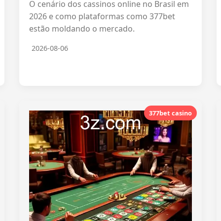
O cenário dos cassinos online no Brasil em
2026 e como plataformas como 377bet
estão moldando o mercado.
2026-08-06
377bet casino