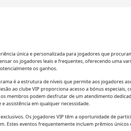
iência única e personalizada para jogadores que procuram 
nsar os jogadores leais e frequentes, oferecendo uma var
otencialmente os ganhos.
ograma é a estrutura de níveis que permite aos jogadore
esão ao clube VIP proporciona acesso a bónus especiais, c
o, os membros podem desfrutar de um atendimento dedicado
e e assistência em qualquer necessidade.
 exclusivos. Os jogadores VIP têm a oportunidade de parti
um. Estes eventos frequentemente incluem prêmios únicos 