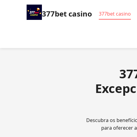
377bet casino
377bet casino
37
Excepc
Descubra os benefíci
para oferecer 