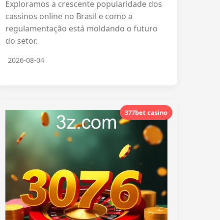
Exploramos a crescente popularidade dos
cassinos online no Brasil e como a
regulamentação está moldando o futuro
do setor.
2026-08-04
377bet casino