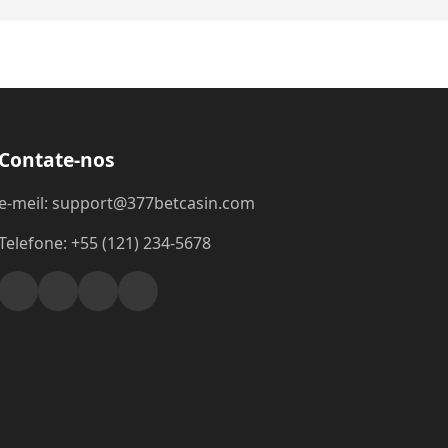
Contate-nos
e-meil: support@377betcasin.com
Telefone: +55 (121) 234-5678