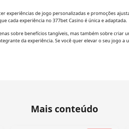
r experiências de jogo personalizadas e promoções ajusta
que cada experiência no 377bet Casino é única e adaptada.
nas sobre benefícios tangíveis, mas também sobre criar u
ntegrante da experiência. Se você quer elevar o seu jogo 
Mais conteúdo