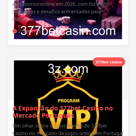
de cassinos online em 2026, com foco em
inovações e desafios enfrentados pela
indústria.
2026-07-29
377bet casino
A Expansão do 377bet Casino no
Mercado Português
Um olhar sobre o crescimento do 377bet
Casino no mercado de jogos online em Portugal