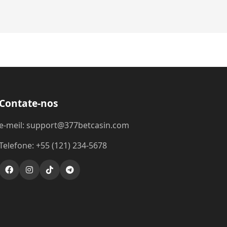
Contate-nos
e-meil: support@377betcasin.com
Telefone: +55 (121) 234-5678