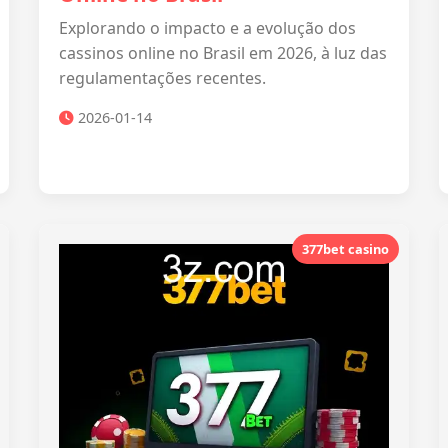
Explorando o impacto e a evolução dos
cassinos online no Brasil em 2026, à luz das
regulamentações recentes.
2026-01-14
377bet casino