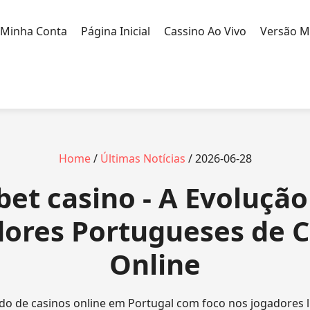
Minha Conta
Página Inicial
Cassino Ao Vivo
Versão M
Home
/
Últimas Notícias
/ 2026-06-28
bet casino - A Evolução
dores Portugueses de C
Online
o de casinos online em Portugal com foco nos jogadores 