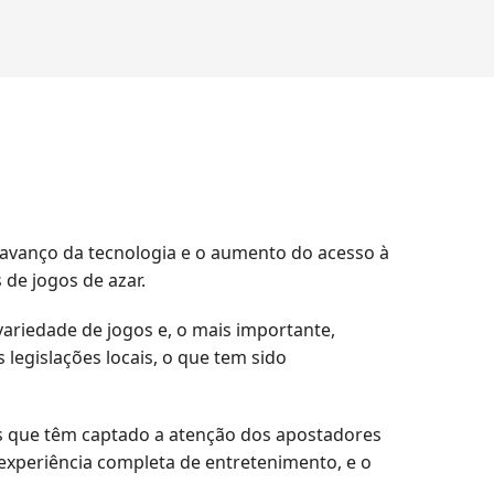
 avanço da tecnologia e o aumento do acesso à
 de jogos de azar.
ariedade de jogos e, o mais importante,
egislações locais, o que tem sido
ais que têm captado a atenção dos apostadores
experiência completa de entretenimento, e o