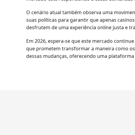
O cenário atual também observa uma movimenta
suas políticas para garantir que apenas casin
desfrutem de uma experiência online justa e tr
Em 2026, espera-se que este mercado continue a 
que prometem transformar a maneira como os j
dessas mudanças, oferecendo uma plataforma 