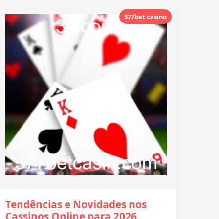
377bet casino
Tendências e Novidades nos
Cassinos Online para 2026