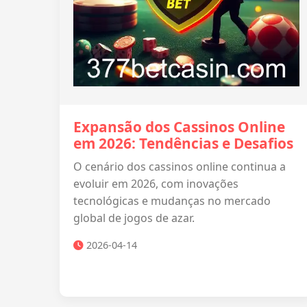
Expansão dos Cassinos Online
em 2026: Tendências e Desafios
O cenário dos cassinos online continua a
evoluir em 2026, com inovações
tecnológicas e mudanças no mercado
global de jogos de azar.
2026-04-14