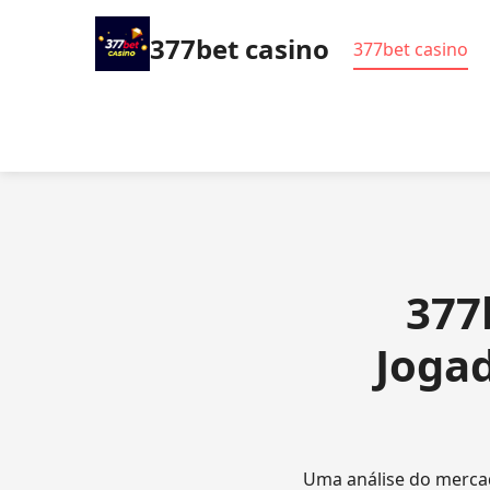
377bet casino
377bet casino
377
Joga
Uma análise do mercad