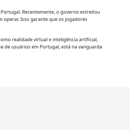
Portugal. Recentemente, o governo estreitou
 operar. Isso garante que os jogadores
 realidade virtual e inteligência artificial,
e de usuários em Portugal, está na vanguarda