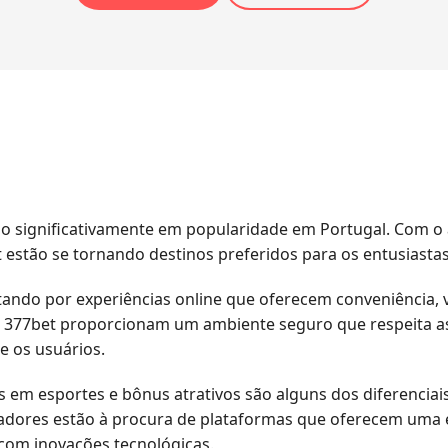
ido significativamente em popularidade em Portugal. Com o
 estão se tornando destinos preferidos para os entusiastas
ando por experiências online que oferecem conveniência, v
377bet proporcionam um ambiente seguro que respeita as l
e os usuários.
as em esportes e bônus atrativos são alguns dos diferenci
gadores estão à procura de plataformas que oferecem uma 
om inovações tecnológicas.