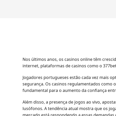
Nos últimos anos, os casinos online têm cresc
internet, plataformas de casinos como o 377bet
Jogadores portugueses estão cada vez mais opt
segurança. Os casinos regulamentados como o 
fundamental para o aumento da confiança entr
Além disso, a presença de jogos ao vivo, apost
lusófonos. A tendência atual mostra que os jo
mercado está respondendo a essas demandas c