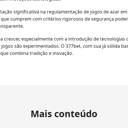
ção significativa na regulamentação de jogos de azar em 
os que cumprem com critérios rigorosos de segurança podem
ansparente.
crescer, especialmente com a introdução de tecnologias como
ogos são experimentados. O 377bet, com sua já sólida bas
que combina tradição e inovação.
Mais conteúdo