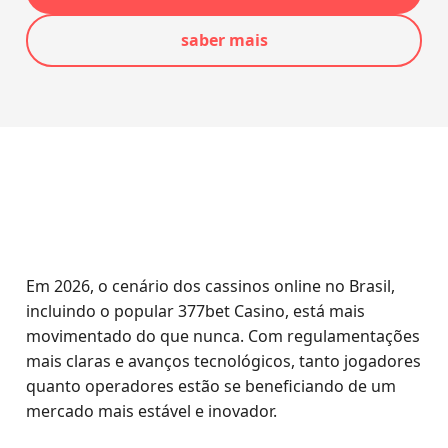
saber mais
Em 2026, o cenário dos cassinos online no Brasil,
incluindo o popular 377bet Casino, está mais
movimentado do que nunca. Com regulamentações
mais claras e avanços tecnológicos, tanto jogadores
quanto operadores estão se beneficiando de um
mercado mais estável e inovador.