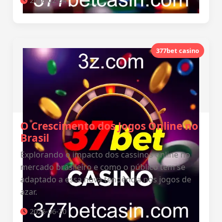
2026-02-04
377bet casino
O Crescimento dos Jogos Online no
Brasil
Explorando o impacto dos cassinos online no
mercado brasileiro e como o público tem se
adaptado a essa nova tendência nos jogos de
azar.
2026-06-20