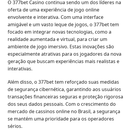
O 377bet Casino continua sendo um dos líderes na
oferta de uma experiência de jogo online
envolvente e interativa. Com uma interface
amigável e um vasto leque de jogos, o 377bet tem
focado em integrar novas tecnologias, como a
realidade aumentada e virtual, para criar um
ambiente de jogo imersivo. Estas inovações são
especialmente atrativas para os jogadores da nova
geração que buscam experiências mais realistas e
interativas.
Além disso, o 377bet tem reforçado suas medidas
de segurança cibernética, garantindo aos usuários
transações financeiras seguras e proteção rigorosa
dos seus dados pessoais. Com o crescimento do
mercado de cassinos online no Brasil, a segurança
se mantém uma prioridade para os operadores
sérios.